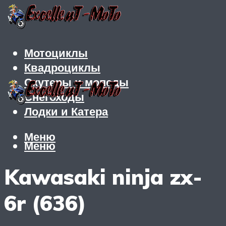
Мотоциклы
Квадроциклы
Скутеры и мопеды
Снегоходы
Лодки и Катера
Меню
Меню
Kawasaki ninja zx-
6r (636)