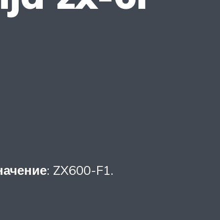
начение
: ZX600-F1.