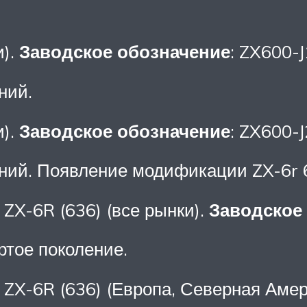
и).
Заводское обозначение
: ZX600-J
ний.
и).
Заводское обозначение
: ZX600-J
ний. Появление модификации ZX-6r 
 ZX-6R (636) (все рынки).
Заводское
ртое поколение.
 ZX-6R (636) (Европа, Северная Амер