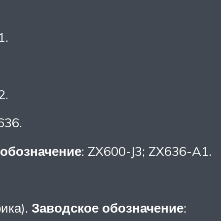
1.
2.
636.
 обозначение
: ZX600-J3; ZX636-A1.
ика).
Заводское обозначение
: