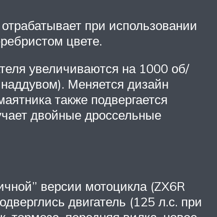
е отрабатывает при использовании
ребристом цвете.
теля увеличиваются на 1000 об/
 наддувом). Меняется дизайн
маятника также подвергается
учает двойные дроссельные
личной” версии мотоцикла (ZX6R
одверглись двигатель (125 л.с. при