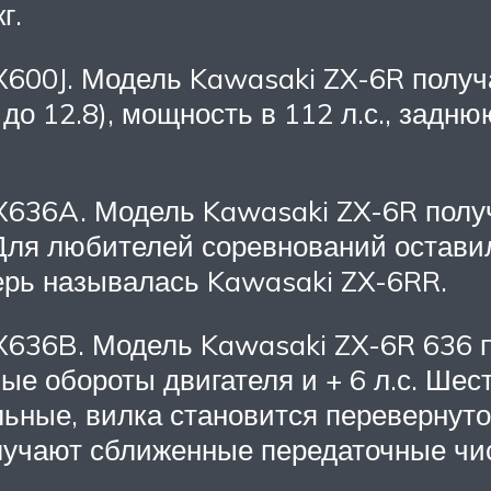
г.
 ZX600J. Модель Kawasaki ZX-6R полу
до 12.8), мощность в 112 л.с., задн
ZX636A. Модель Kawasaki ZX-6R полу
 Для любителей соревнований остави
перь называлась Kawasaki ZX-6RR.
 ZX636B. Модель Kawasaki ZX-6R 636 
ые обороты двигателя и + 6 л.с. Ше
ные, вилка становится перевернуто
лучают сближенные передаточные чи