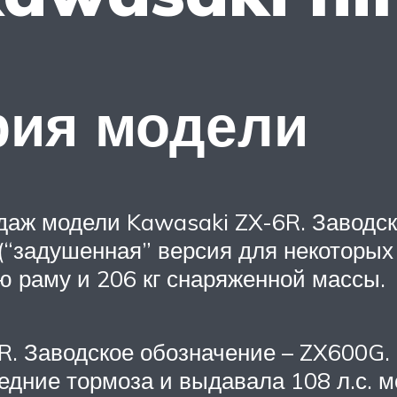
рия модели
одаж модели Kawasaki ZX-6R. Заводс
(“задушенная” версия для некоторых 
 раму и 206 кг снаряженной массы.
6R. Заводское обозначение – ZX600G
дние тормоза и выдавала 108 л.с. мо