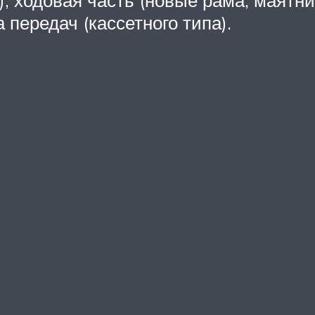
), ходовая часть (новые рама, маятни
 передач (кассетного типа).