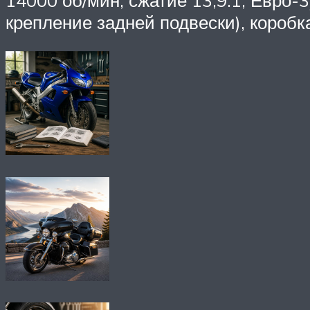
14000 об/мин, сжатие 13,9:1, Евро-3
крепление задней подвески), коробка