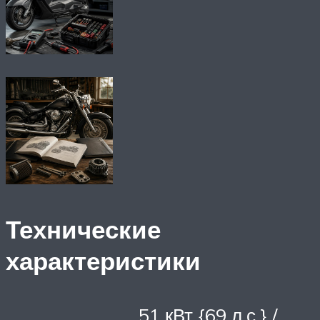
Технические
характеристики
51 кВт {69 л.с.} /