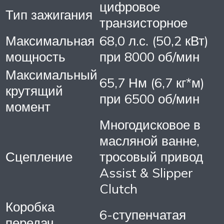
цифровое
Тип зажигания
транзисторное
Максимальная
68,0 л.с. (50,2 кВт)
мощность
при 8000 об/мин
Максимальный
65,7 Нм (6,7 кг*м)
крутящий
при 6500 об/мин
момент
Многодисковое в
масляной ванне,
Сцепление
тросовый привод
Assist & Slipper
Clutch
Коробка
6-ступенчатая
передач