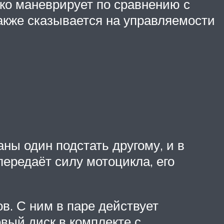
гко маневрирует по сравнению с
также сказывается на управляемости
ны один подстать другому, и в
передаёт силу мотоцикла, его
в. С ним в паре действует
вый диск в комплекте с