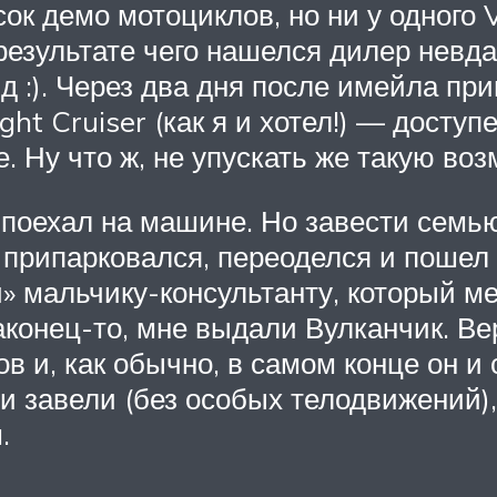
к демо мотоциклов, но ни у одного 
 результате чего нашелся дилер невд
яд :). Через два дня после имейла пр
t Cruiser (как я и хотел!) — доступен
. Ну что ж, не упускать же такую во
т поехал на машине. Но завести семь
я припарковался, переоделся и пошел 
» мальчику-консультанту, который 
конец-то, мне выдали Вулканчик. Ве
в и, как обычно, в самом конце он и 
 и завели (без особых телодвижений)
.