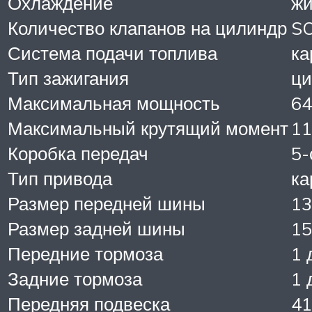
Охлаждение
жи
Количество клапанов на цилиндр
SO
Система подачи топлива
ка
Тип зажигания
ц
Максимальная мощность
64
Максимальный крутящий момент
11
Коробка передач
5-
Тип привода
ка
Размер передней шины
13
Размер задней шины
15
Передние тормоза
1 
Задние тормоза
1 
Передняя подвеска
41