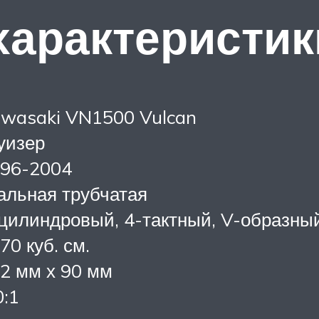
характеристик
wasaki VN1500 Vulcan
уизер
96-2004
альная трубчатая
цилиндровый, 4-тактный, V-образны
70 куб. см.
2 мм х 90 мм
0:1