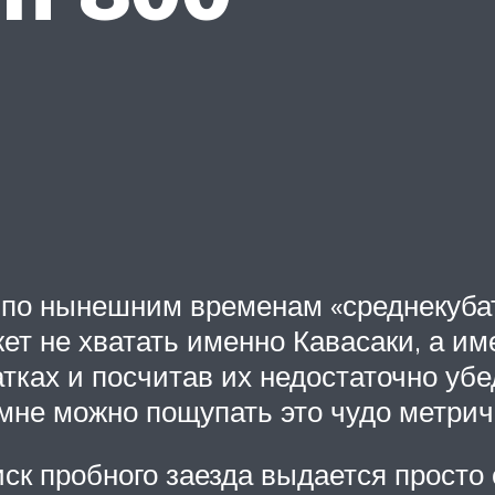
по нынешним временам «среднекубату
жет не хватать именно Кавасаки, а 
тках и посчитав их недостаточно уб
 мне можно пощупать это чудо метрич
иск пробного заезда выдается просто