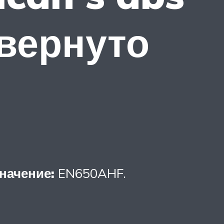
звернуто
начение:
EN650AHF.