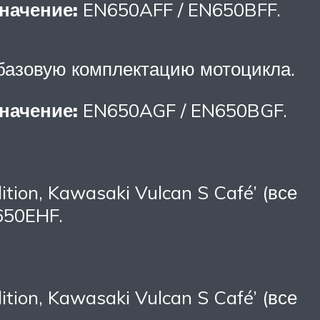
начение:
EN650AFF / EN650BFF.
 базовую комплектацию мотоцикла.
начение:
EN650AGF / EN650BGF.
tion, Kawasaki Vulcan S Café’ (все
650EHF.
tion, Kawasaki Vulcan S Café’ (все