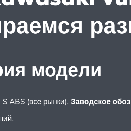
ираемся ра
рия модели
n S ABS (все рынки).
Заводское обоз
ний.