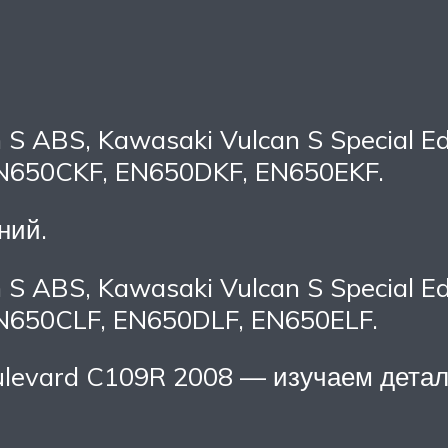
 S ABS, Kawasaki Vulcan S Special Edi
650CKF, EN650DKF, EN650EKF.
ний.
 S ABS, Kawasaki Vulcan S Special Edi
650CLF, EN650DLF, EN650ELF.
ulevard C109R 2008 — изучаем дета