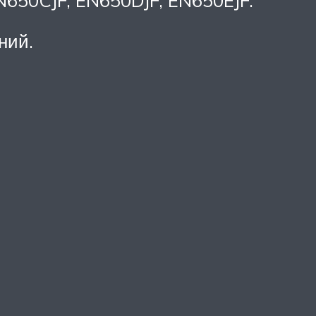
650CJF, EN650DJF, EN650EJF.
ний.