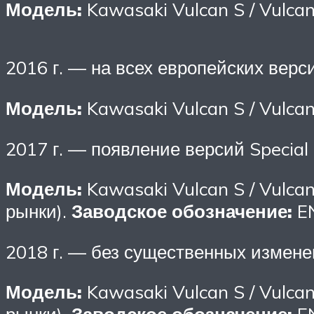
Модель:
Kawasaki Vulcan S / Vulca
2016 г. — на всех европейских вер
Модель:
Kawasaki Vulcan S / Vulca
2017 г. — появление версий Special E
Модель:
Kawasaki Vulcan S / Vulcan
рынки).
Заводское обозначение:
EN
2018 г. — без существенных измене
Модель:
Kawasaki Vulcan S / Vulcan