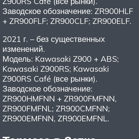
Z900RS Café (все рынки).
Заводское обозначение: ZR900HLF
+ ZR900FLF; ZR900CLF; ZR900ELF.
2021 г. – без существенных
изменений.
Модель: Kawasaki Z900 + ABS;
Kawasaki Z900RS; Kawasaki
Z900RS Café (все рынки).
Заводское обозначение:
ZR900HMFNN + ZR900FMFNN,
ZR900FMFNL; ZR900CMFNN;
ZR900EMFNN, ZR900EMFNL.