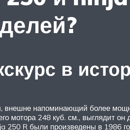
делей?
скурс в исто
л, внешне напоминающий более мощны
го мотора 248 куб. см., выглядит он
 250 R были произведены в 1986 году