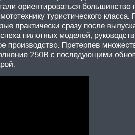
стали ориентироваться большинство 
 мототехнику туристического класса
рые практически сразу после выпуск
успеха пилотных моделей, руководст
ое производство. Претерпев множест
олнение 250R с последующими обно
рой.