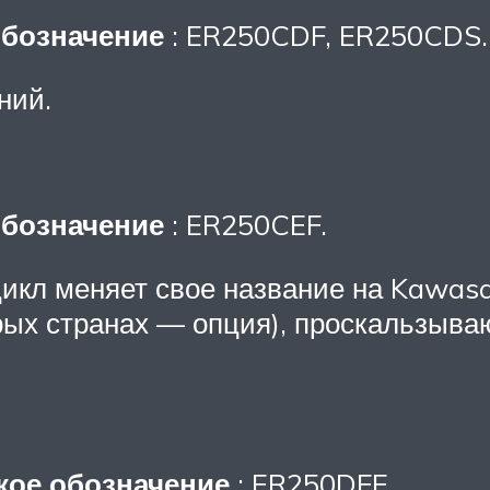
обозначение
: ER250CDF, ER250CDS.
ний.
обозначение
: ER250CEF.
цикл меняет свое название на Kawas
рых странах — опция), проскальзыва
кое обозначение
: ER250DFF.