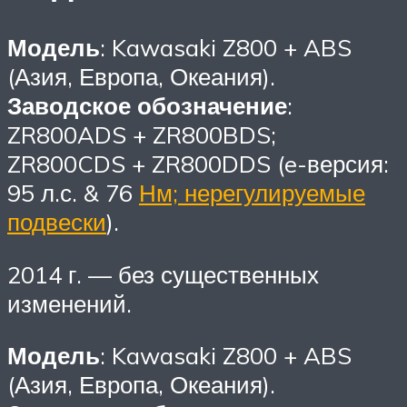
Модель
: Kawasaki Z800 + ABS
(Азия, Европа, Океания).
Заводское обозначение
:
ZR800ADS + ZR800BDS;
ZR800CDS + ZR800DDS (e-версия:
95 л.с. & 76
Нм; нерегулируемые
подвески
).
2014 г. — без существенных
изменений.
Модель
: Kawasaki Z800 + ABS
(Азия, Европа, Океания).