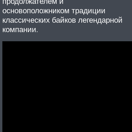
продолжателем и
основоположником традиции
классических байков легендарной
компании.