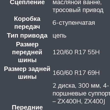
Сцепление
масляной ванне,
тросовый привод
Коробка
6-ступенчатая
передач
Тип привода
цепь
Размер
передней
120/60 R17 55H
шины
Размер задней
160/60 R17 69H
шины
2 диска, 300 мм, 4-
поршневые суппор
– ZX400H, ZX400J
Передние