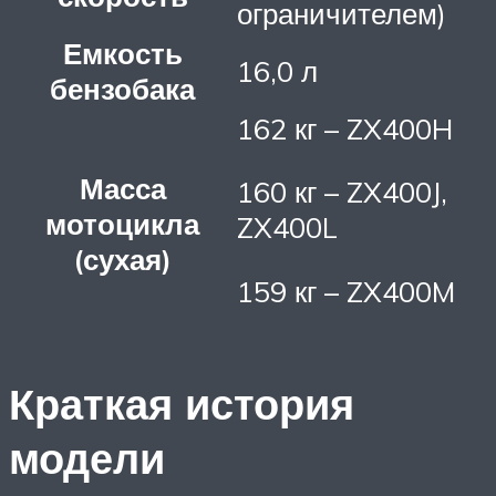
ограничителем)
Емкость
16,0 л
бензобака
162 кг – ZX400H
Масса
160 кг – ZX400J,
мотоцикла
ZX400L
(сухая)
159 кг – ZX400M
Краткая история
модели