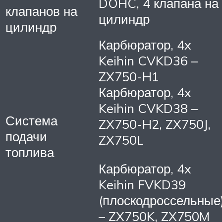
DOHC, 4 клапана на
клапанов на
цилиндр
цилиндр
Карбюратор, 4x
Keihin CVKD36 –
ZX750-H1
Карбюратор, 4x
Keihin CVKD38 –
Система
ZX750-H2, ZX750J,
подачи
ZX750L
топлива
Карбюратор, 4x
Keihin FVKD39
(плоскодроссельные
– ZX750K, ZX750M