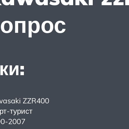
вопрос
ки:
asaki ZZR400
рт-турист
90-2007