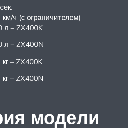
 сек.
 км/ч (с ограничителем)
0 л – ZX400K
0 л – ZX400N
 кг – ZX400K
 кг – ZX400N
рия модели