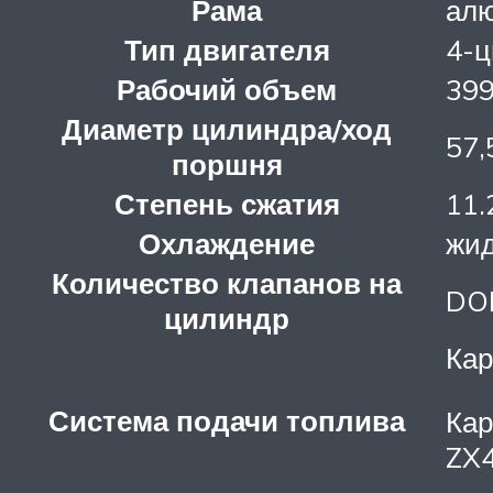
Рама
алю
Тип двигателя
4-ц
Рабочий объем
399
Диаметр цилиндра/ход
57,
поршня
Степень сжатия
11.
Охлаждение
жид
Количество клапанов на
DOH
цилиндр
Кар
Система подачи топлива
Кар
ZX