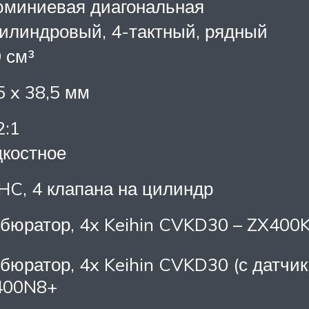
миниевая диагональная
илиндровый, 4-тактный, рядный
 см³
5 x 38,5 мм
2:1
костное
C, 4 клапана на цилиндр
бюратор, 4x Keihin CVKD30 – ZX400
бюратор, 4x Keihin CVKD30 (с датчи
400N8+