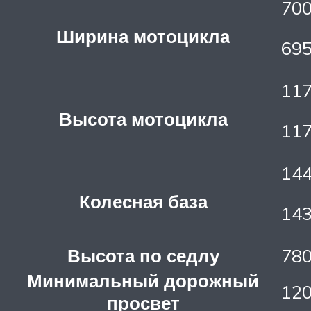
700
Ширина мотоцикла
695
117
Высота мотоцикла
117
144
Колесная база
143
Высота по седлу
78
Минимальный дорожный
12
просвет