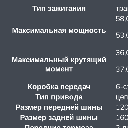
Тип зажигания
тра
58,
Максимальная мощность
53,
36,
Максимальный крутящий
момент
37,
Коробка передач
6-с
Тип привода
цеп
Размер передней шины
12
Размер задней шины
16
Передние тормоза
2 д