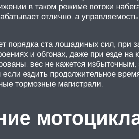
вижении в таком режиме потоки набе
абатывает отлично, а управляемость
т порядка ста лошадиных сил, при з
оениях и обгонах, даже при езде на 
рованы, вес не кажется избыточным
тя если ездить продолжительное врем
ные тормозные магистрали.
ние мотоцикл