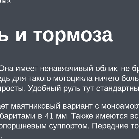
ом».
ь и тормоза
на имеет ненавязчивый облик, не бро
дь для такого мотоцикла ничего бол
просты. Удобный руль тут стандартны
ает маятниковый вариант с моноамор
абаритами в 41 мм. Также имеются в
опоршневым суппортом. Передние тор
.