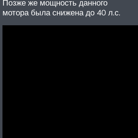
Позже же мощность данного
мотора была снижена до 40 л.с.