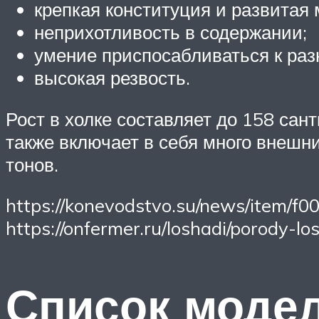
крепкая конституция и развитая 
неприхотливость в содержании;
умение приспосабливаться к ра
высокая резвость.
Рост в холке составляет до 158 са
также включает в себя много внешн
тонов.
https://konevodstvo.su/news/item/f0
https://onfermer.ru/loshadi/porody-lo
Список моде