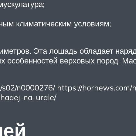
мускулатура;
зным климатическим условиям;
нтиметров. Эта лошадь обладает наря
их особенностей верховых пород. Ма
0/s02/n0000276/ https://hornews.com/h
shadej-na-urale/
лей