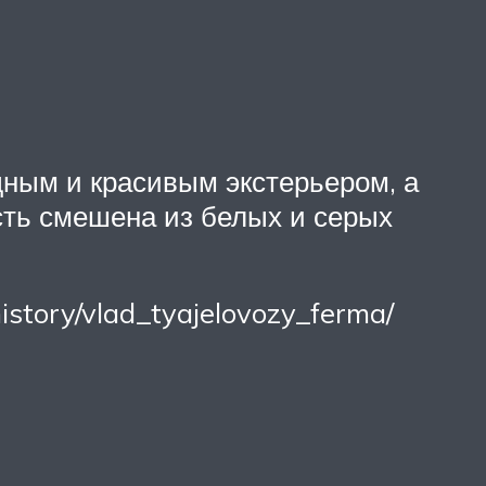
дным и красивым экстерьером, а
сть смешена из белых и серых
istory/vlad_tyajelovozy_ferma/