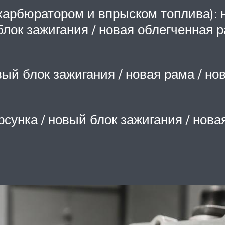
с карбюратором и впрыском топлива):
лок зажигания / новая облегченная р
овый блок зажигания / новая рама / но
орсунка / новый блок зажигания / нов