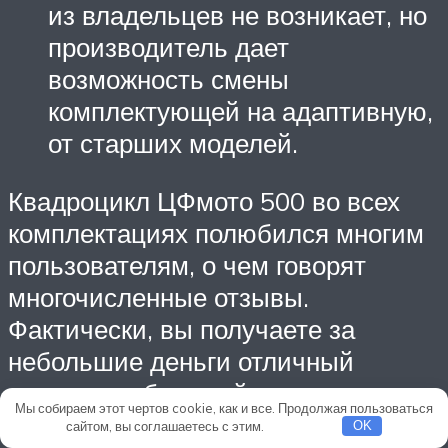
из владельцев не возникает, но
производитель дает
возможность смены
комплектующей на адаптивную,
от старших моделей.
Квадроцикл ЦФмото 500 во всех
комплектациях полюбился многим
пользователям, о чем говорят
многочисленные отзывы.
Фактически, вы получаете за
небольшие деньги отличный
аппарат, собранный на
Мы собираем этот чертов cookie, как и все. Продолжая пользоваться
профессиональном производстве.
сайтом, вы соглашаетесь с этим.
Подробнее
OK