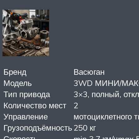
Бренд
Васюган
Модель
3WD МИНИ/МА
Тип привода
3×3, полный, от
Количество мест
2
Управление
мотоциклетного т
Грузоподъёмность
250 кг
Скорость
min 3.7 км/чmax 