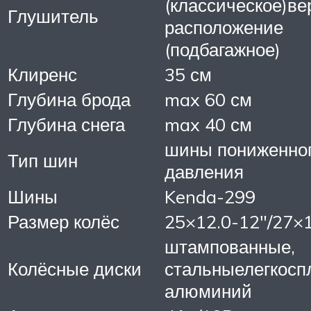
(классическое)ве
Глушитель
расположение
(подбагажное)
Клиренс
35 см
Глубина брода
max 60 см
Глубина снега
max 40 см
шины пониженно
Тип шин
давления
Шины
Kenda-299
Размер колёс
25×12.0-12″/27×1
штампованные,
Колёсные диски
стальныелегкосп
алюминий