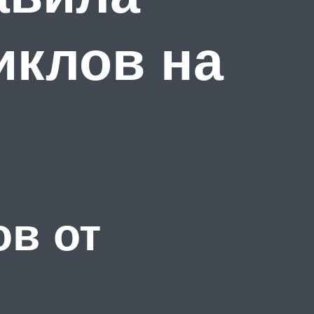
иклов на
в от