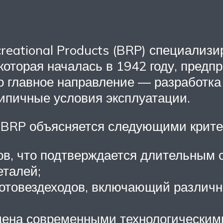
eational Products (BRP) специализи
которая началась в 1942 году, пред
ко главное направление — разработк
ипичные условия эксплуатации.
 BRP объясняется следующими крит
в, что подтверждается длительным с
еталей;
товездеходов, включающий различны
щена современными технологическим