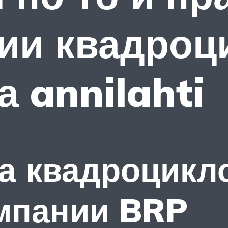
ии квадроц
а annilahti
а квадроцикло
омпании BRP