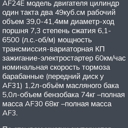
AF24E модель двигателя цилиндр
один такта два 49куб.см рабочий
объем 39,0-41,4мм диаметр-ход
поршня 7,3 степень сжатия 6,1-
6500 (л.с.-об/м) мощность
трансмиссия-вариаторная КП
зажигание-электростартер 60км/час
номинальная скорость тормоза
барабанные (передний диск у
AF31) 1,2л-объём масляного бака
5,0л-объем бензобака 74кг –полная
масса AF30 68кг –полная масса
AF3.