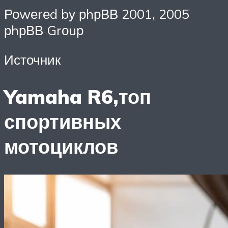
Роwеrеd bу рhрВВ 2001, 2005
рhрВВ Grоuр
Источник
Yamaha R6,топ
спортивных
мотоциклов