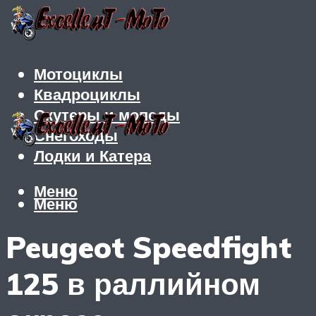
Мотоциклы
Квадроциклы
Скутеры и мопеды
Снегоходы
Лодки и Катера
Меню
Меню
Peugeot Speedfight
125 в раллийном