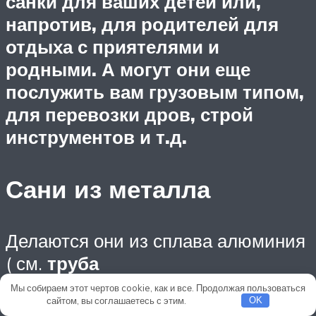
санки для ваших детей или,
напротив, для родителей для
отдыха с приятелями и
родными. А могут они еще
послужить вам грузовым типом,
для перевозки дров, строй
инструментов и т.д.
Сани из металла
Делаются они из сплава алюминия
( см.
труба
Мы собираем этот чертов cookie, как и все. Продолжая пользоваться
алюминиевая стальная) . Это
сайтом, вы соглашаетесь с этим.
Подробнее
OK