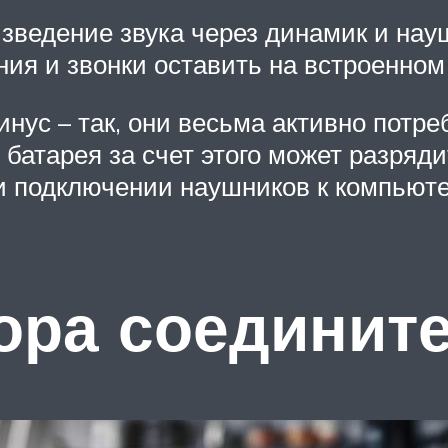
ведение звука через динамик и науш
ния и звонки оставить на встроенном
инус – так, они весьма активно потре
батарея за счет этого может разряд
ри подключении наушников к компьют
ора соединит