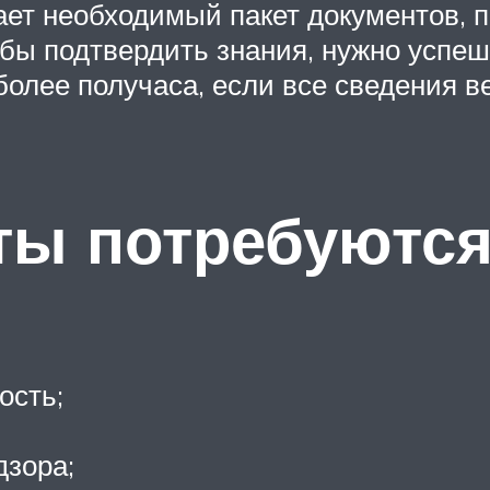
ает необходимый пакет документов,
бы подтвердить знания, нужно успешн
более получаса, если все сведения в
ты потребуются
ость;
дзора;