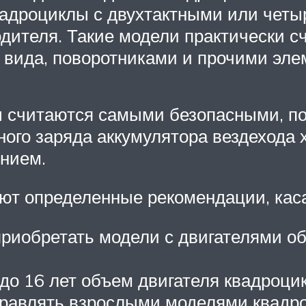
Квадроциклы с двухтактными или чет
одителя. Такие модели практически 
 вида, поворотниками и прочими эле
ы считаются самыми безопасными, по
ного заряда аккумулятора вездехода х
янием.
уют определенные рекомендации, кас
 приобретать модели с двигателями 
 до 16 лет объем двигателя квадроци
управлять взрослыми моделями квадр