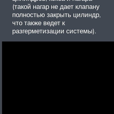
(такой нагар не дает клапану
полностью закрыть цилиндр,
что также ведет к
разгерметизации системы).