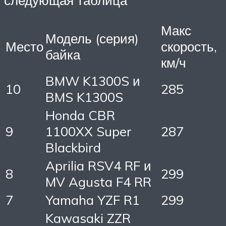
Макс
Модель (серия)
Место
скорость,
байка
км/ч
BMW K1300S и
10
285
BMS K1300S
Honda CBR
9
1100XX Super
287
Blackbird
Aprilia RSV4 RF и
8
299
MV Agusta F4 RR
7
Yamaha YZF R1
299
Kawasaki ZZR