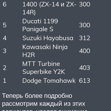
6
1400 (ZX-14 и ZX-
300
14R)
Ducati 1199
5
300
Panigale S
4
Suzuki Hayabusa
312
Kawasaki Ninja
3
400
H2R
MTT Turbine
2
403
Superbike Y2K
1
Dodge Tomahawk
613
Теперь более подробно
рассмотрим каждый из этих