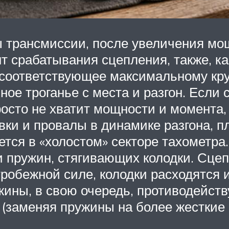
лы трансмиссии, после увеличения мо
т срабатывания сцепления, также, к
 соответствующее максимальному кр
ое троганье с места и разгон. Если 
осто не хватит мощности и момента, 
ки и провалы в динамике разгона, п
ется в «холостом» секторе тахометра
 пружин, стягивающих колодки. Сце
тробежной силе, колодки расходятся 
ины, в свою очередь, противодейств
 (заменяя пружины на более жесткие