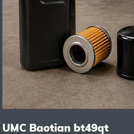
UMC Baotian bt49qt