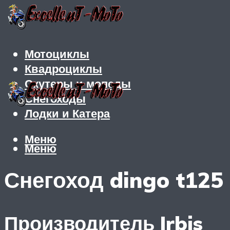
Мотоциклы
Квадроциклы
Скутеры и мопеды
Снегоходы
Лодки и Катера
Меню
Меню
Снегоход dingo t125
Производитель Irbis