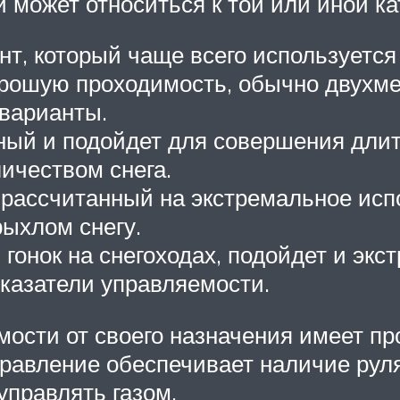
может относиться к той или иной ка
т, который чаще всего используется
орошую проходимость, обычно двухм
варианты.
ый и подойдет для совершения длит
ичеством снега.
рассчитанный на экстремальное исп
рыхлом снегу.
онок на снегоходах, подойдет и экс
оказатели управляемости.
ости от своего назначения имеет про
правление обеспечивает наличие руля
управлять газом.