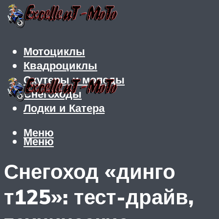
Мотоциклы
Квадроциклы
Скутеры и мопеды
Снегоходы
Лодки и Катера
Меню
Меню
Снегоход «динго
т125»: тест-драйв,