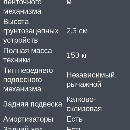
м
ленточного
механизма
Высота
грунтозацепных
2,3 см
устройств
Полная масса
153 кг
техники
Тип переднего
Независимый,
подвесного
рычажной
механизма
Катково-
Задняя подвеска
склизовая
Амортизаторы
Есть
Задний ход
Есть