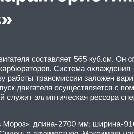
з»
игателя составляет 565 куб.см. Он с
 карбюраторов. Система охлаждения
ову работы трансмиссии заложен вари
пуск двигателя осуществляется с по
й служит эллиптическая рессора спе
s Мороз»: длина-2700 мм; ширина-91
 Сиденье двухместное. Максимальная