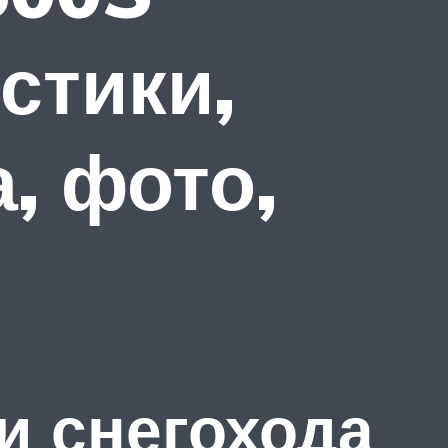
стики,
, фото,
и снегохода