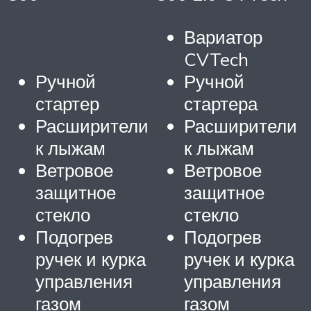
Вариатор
CVTech
Ручной
Ручной
стартер
стартера
Расширители
Расширители
к лыжам
к лыжам
Ветровое
Ветровое
защитное
защитное
стекло
стекло
Подогрев
Подогрев
ручек и курка
ручек и курка
управления
управления
газом
газом