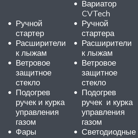
Вариатор
CVTech
Ручной
Ручной
стартер
стартера
Расширители
Расширители
к лыжам
к лыжам
Ветровое
Ветровое
защитное
защитное
стекло
стекло
Подогрев
Подогрев
ручек и курка
ручек и курка
управления
управления
газом
газом
Фары
Светодиодные