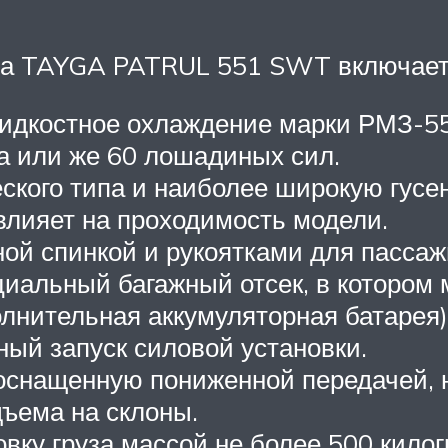
да TAYGA PATRUL 551 SWT включает 
 жидкостное охлаждение марки РМЗ-5
та или же 60 лошадиных сил.
ского типа и наиболее широкую гусе
 влияет на проходимость модели.
ой спинкой и рукоятками для пассаж
иальный багажный отсек, в котором 
лнительная аккумуляторная батарея),
ный запуск силовой установки.
 оснащенную пониженной передачей, 
дъема на склоны.
вку груза массой не более 500 кило