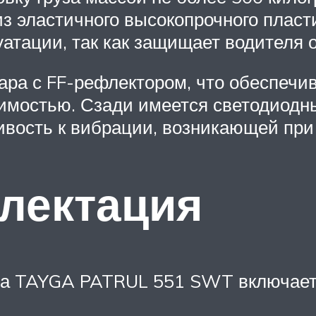
из эластичного высокопрочного пласт
ации, так как защищает водителя от
ара с FF-рефлектором, что обеспечи
димостью. Сзади имеется светодиодн
ивость к вибрации, возникающей при
лектация
да TAYGA PATRUL 551 SWT включает 