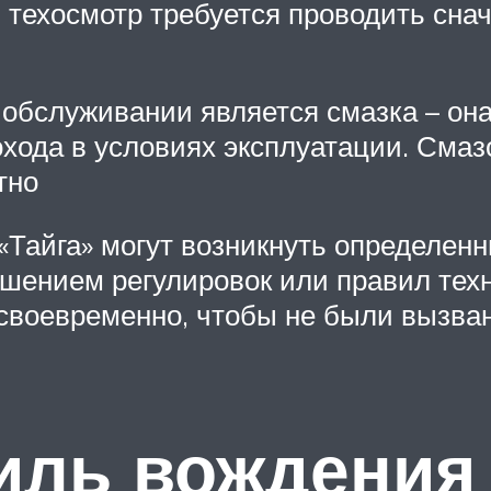
 техосмотр требуется проводить сна
обслуживании является смазка – она
охода в условиях эксплуатации. См
тно
«Тайга» могут возникнуть определен
ушением регулировок или правил тех
 своевременно, чтобы не были вызва
иль вождения