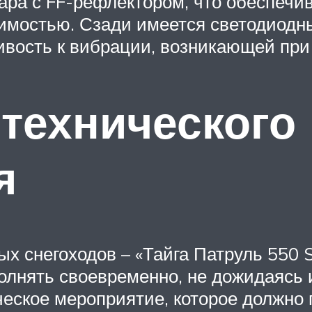
ара с FF-рефлектором, что обеспечи
димостью. Сзади имеется светодиодн
ивость к вибрации, возникающей при
технического
я
ых снегоходов – «Тайга Патруль 550
лнять своевременно, не дожидаясь и
еское мероприятие, которое должно