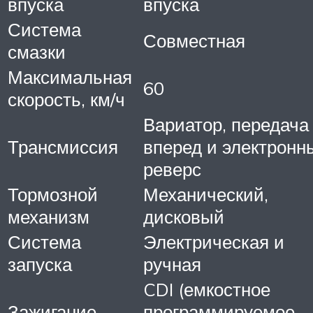
впуска
впуска
Система
Совместная
смазки
Максимальная
60
скорость, км/ч
Вариатор, передача
Трансмиссия
вперед и электронн
реверс
Тормозной
Механический,
механизм
дисковый
Система
Электрическая и
запуска
ручная
CDI (емкостное
Зажигание
программируемое