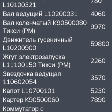
780
L10100321
Вал ведущий L10200031
4060
Вал коленчатый K90500080
9970
Тикси (РМ)
Движитель гусеничный
59800
L10200900
Жгут электрозапуска
2260
L11100150 Тикси (РМ)
Звездочка ведущая
3570
110602054
Капот L10700101
5230
Картер K90500060
7890
Коммутатор с