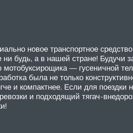
иально новое транспортное средство
 ни будь, а в нашей стране! Будучи
мотобуксирощика — гусеничной теле
зработка была не только конструкти
егче и компактнее. Если для поездки
еревозки и подходящий тягач-внедор
и!