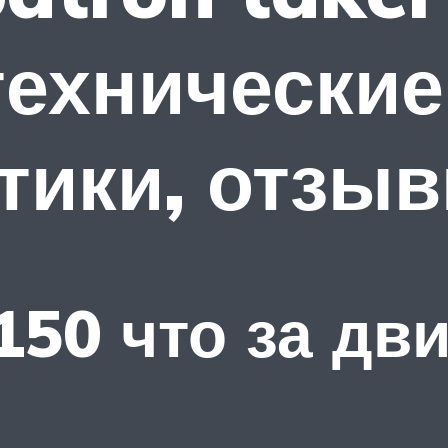
технические
тики, отзы
150 что за дв