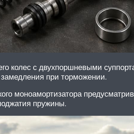
него колес с двухпоршневыми суппо
 замедления при торможении.
кого моноамортизатора предусматрив
 поджатия пружины.