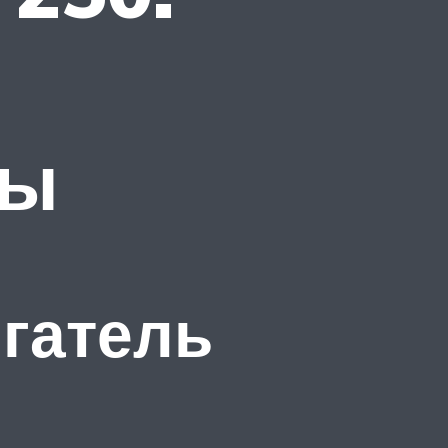
вы
игатель