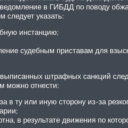
-уведомление в ГИБДД по поводу обж
м следует указать:
ебную инстанцию;
ление судебным приставам для взыск
выписанных штрафных санкций следу
м можно отнести:
а в ту или иную сторону из-за резко
арии;
тна, в результате движения по кото