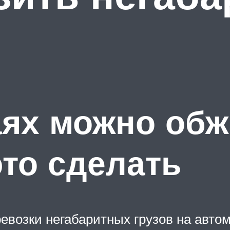
аях можно об
это сделать
возки негабаритных грузов на автом