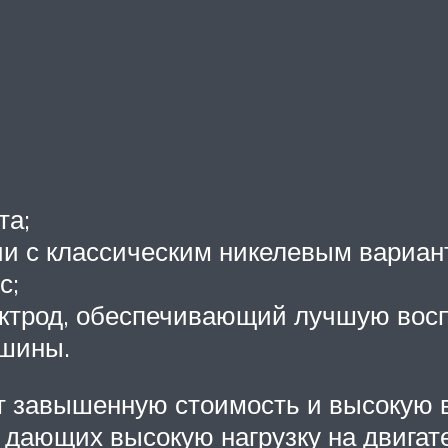
та;
ии с классическим никелевым вариан
с;
лектрод, обеспечивающий лучшую вос
ашины.
т завышенную стоимость и высокую в
 дающих высокую нагрузку на двигате