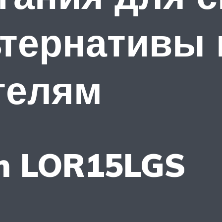
ьтернативы 
телям
um LOR15LGS