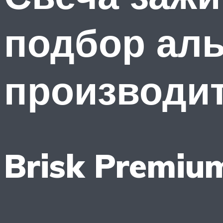
подбор ал
производи
Brisk Premi