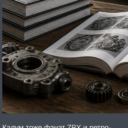
Калум тоже фанат ZRX и ретро-