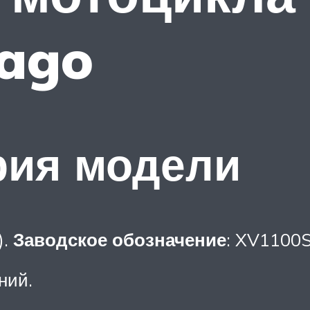
rago
рия модели
).
Заводское обозначение
: XV1100
ний.