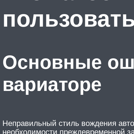
пользоват
Основные оши
вариаторе
Неправильный стиль вождения автом
необходимости преждевременной з