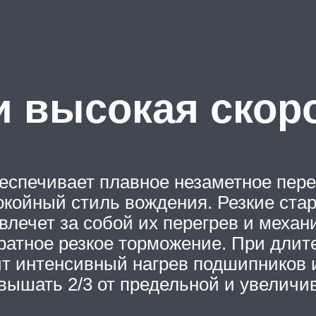
и высокая скор
беспечивает плавное незаметное пер
койный стиль вождения. Резкие ста
влечет за собой их перегрев и механ
кратное резкое торможение. При длит
т интенсивный нагрев подшипников и
вышать 2/3 от предельной и увеличив