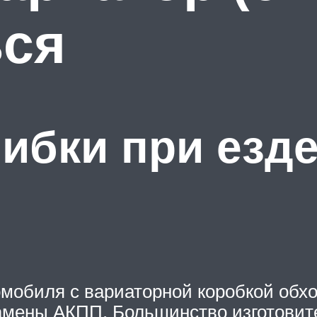
ься
бки при езде
обиля с вариаторной коробкой обхо
амены АКПП. Большинство изготовит