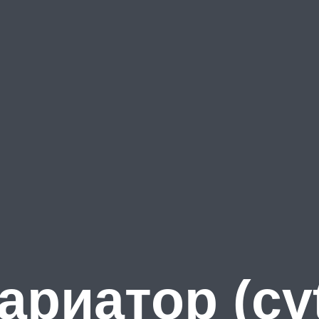
ариатор (cvt