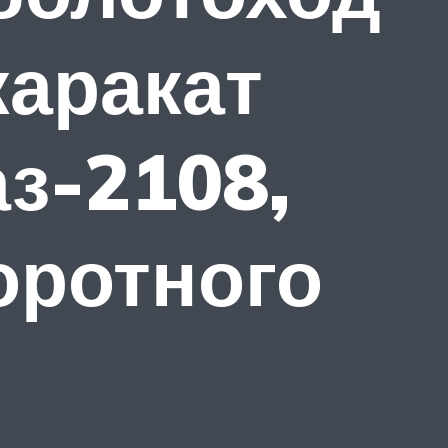
каракат
аз-2108,
оротного