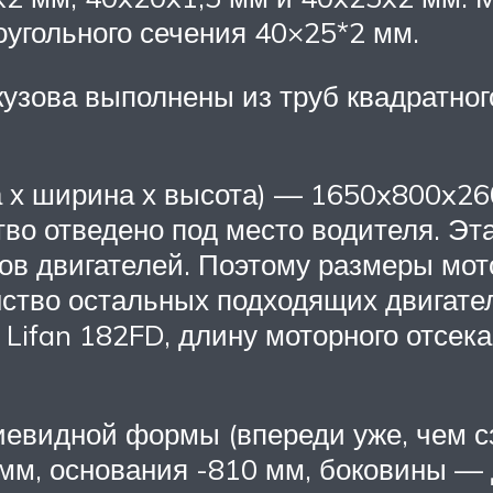
угольного сечения 40×25*2 мм.
кузова выполнены из труб квадратно
 х ширина х высота) — 1650x800x26
тво отведено под место водителя. Э
ов двигателей. Поэтому размеры мот
нство остальных подходящих двигате
 Lifan 182FD, длину моторного отсе
евидной формы (впереди уже, чем сз
м, основания -810 мм, боковины — д