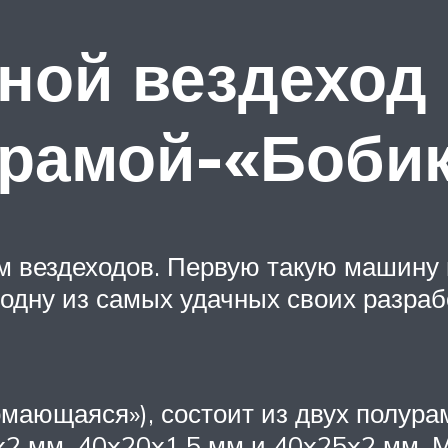
ной вездеход 
рамой-«Боби
м вездеходов. Первую такую машину 
, одну из самых удачных своих разра
ающаяся»), состоит из двух полурам
2 мм, 40x20x1,5 мм и 40x25x2 мм. М