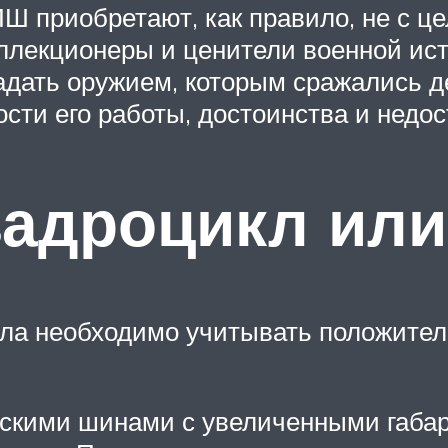
ПШ приобретают, как правило, не с ц
коллекционеры и ценители военной и
адать оружием, которым сражались 
сти его работы, достоинства и недос
вадроцикл или
кла необходимо учитывать положите
ескими шинами с увеличенными габа