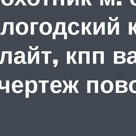
ологодский 
лайт, кпп в
чертеж пов