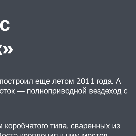
с
к»
построил еще летом 2011 года. А
боток — полноприводной вездеход с
 коробчатого типа, сваренных из
еста крепления к ним мостов