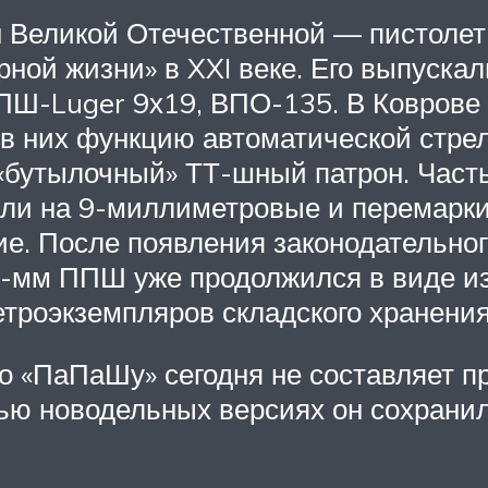
 Великой Отечественной — пистолет
рной жизни» в XXI веке. Его выпуска
ПШ-Luger 9х19, ВПО-135. В Коврове
 в них функцию автоматической стре
 «бутылочный» ТТ-шный патрон. Часть
няли на 9-миллиметровые и перемар
ие. После появления законодательног
9-мм ППШ уже продолжился в виде изг
етроэкземпляров складского хранения
го «ПаПаШу» сегодня не составляет пр
тью новодельных версиях он сохрани