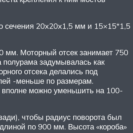
го сечения 20x20x1,5 мм и 15×15*1,5
0 мм. Моторный отсек занимает 750
та полурама задумывалась как
орного отсека делались под
лей -меньше по размерам.
ка вполне можно уменьшить на 100-
ади), чтобы радиус поворота был
линой по 900 мм. Высота «короба»