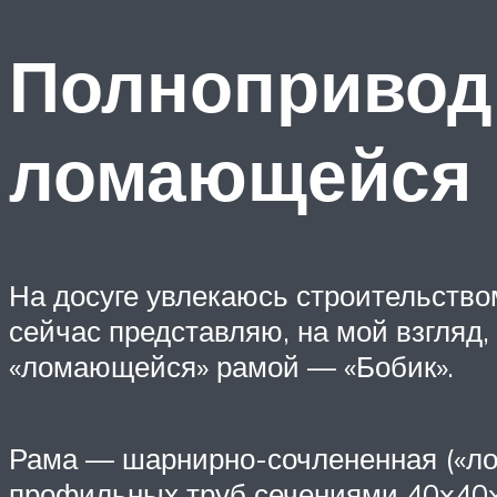
Полнопривод
ломающейся 
На досуге увлекаюсь строительство
сейчас представляю, на мой взгляд
«ломающейся» рамой — «Бобик».
Рама — шарнирно-сочлененная («лом
профильных труб сечениями 40x40x