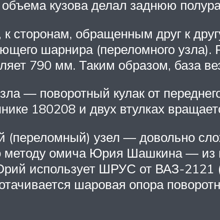
 объема кузова делал заднюю полур
 к сторонам, обращенным друг к дру
щего шарнира (переломного узла). Р
ляет 790 мм. Таким образом, база ве
зла — поворотный кулак от переднего
нике 180208 и двух втулках вращает
 (переломный) узел — довольно сло
по методу омича Юрия Шашкина — из п
рий использует ШРУС от ВАЗ-2121 (
тачивается шаровая опора поворотно