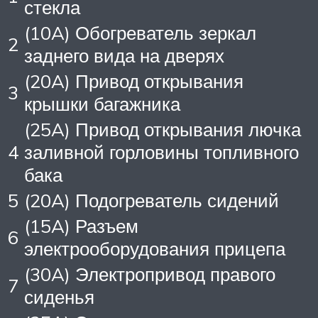
стекла
(10A) Обогреватель зеркал
2
заднего вида на дверях
(20A) Привод открывания
3
крышки багажника
(25A) Привод открывания лючка
4
заливной горловины топливного
бака
5
(20A) Подогреватель сидений
(15A) Разъем
6
электрооборудования прицепа
(30A) Электропривод правого
7
сиденья