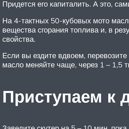
Придется его капиталить. А это, са
На 4-тактных 50-кубовых мото масло
вещества сгорания топлива и, в резу
свойства.
Если вы ездите вдвоем, перевозите г
масло меняйте чаще, через 1 – 1,5 т
Приступаем к д
Заведите скутер на 5 – 10 мин. пок