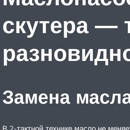
скутера — 
разновидно
Замена масла
В 2-тактной технике масло не меняе