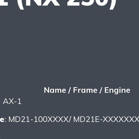
Name / Frame / Engine
a AX-1
e
: MD21-100XXXX/ MD21E-XXXXXX
J