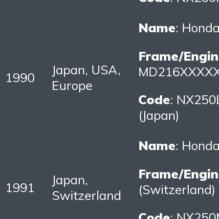
Name
: Hond
Frame/Engin
Japan, USA,
MD216XXXXXX
1990
Europe
Code
: NX250
(Japan)
Name
: Hond
Frame/Engin
Japan,
1991
(Switzerland)
Switzerland
Code
: NX250