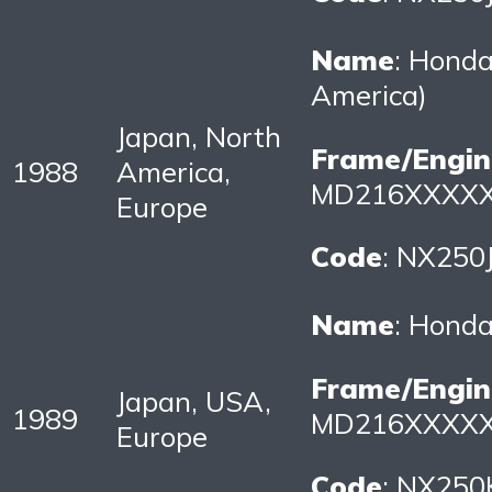
Name
: Hond
America)
Japan, North
Frame/Engin
1988
America,
MD216XXXXXX
Europe
Code
: NX250
Name
: Hond
Frame/Engin
Japan, USA,
1989
MD216XXXXXX
Europe
Code
: NX250