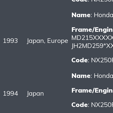
Name
: Hond
Frame/Engin
MD215XXXXX
1993
Japan, Europe
JH2MD259*XX
Code
: NX250
Name
: Hond
Frame/Engin
1994
Japan
Code
: NX250R