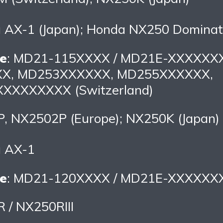
a AX-1 (Japan); Honda NX250 Dominat
e
: MD21-115XXXX / MD21E-XXXXXXX 
X, MD253XXXXXX, MD255XXXXXX,
XXXXXXXX (Switzerland)
P, NX2502P (Europe); NX250K (Japan)
a AX-1
e
: MD21-120XXXX / MD21E-XXXXXX
 / NX250RIII