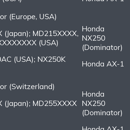
or (Europe, USA)
Honda
 (Japan); MD215XXXX,
NX250
XXXXXXXX (USA)
(Dominator)
0AC (USA); NX250K
Honda AX-1
r (Switzerland)
Honda
 (Japan); MD255XXXX
NX250
(Dominator)
Honda AX-1