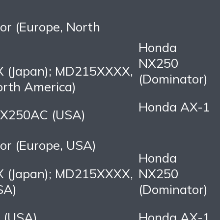
r (Europe, North
Honda
NX250
 (Japan); MD215XXXX,
(Dominator)
th America)
Honda AX-1
 NX250AC (USA)
or (Europe, USA)
Honda
 (Japan); MD215XXXX,
NX250
SA)
(Dominator)
 (USA)
Honda AX-1