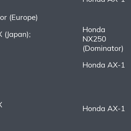
or (Europe)
Honda
(Japan);
NX250
(Dominator)
Honda AX-1
X
Honda AX-1