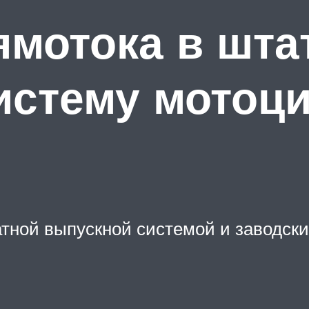
ямотока в шт
истему мотоци
атной выпускной системой и заводс