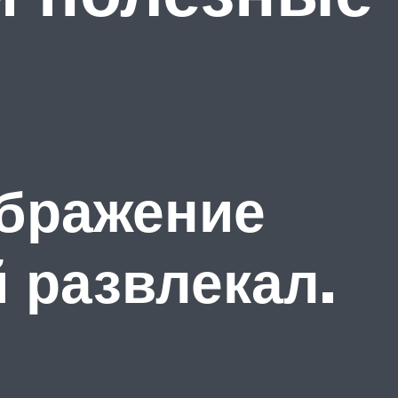
бражение
й развлекал.