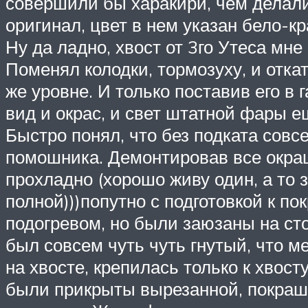
совершили бы харакири, чем делали 
оригинал, цвет в нем указан бело-кра
Ну да ладно, хвост от 3го Утеса мне
Поменял колодки, тормозуху, и откат
же уровне. И только поставив его в 
вид и окрас, и свет штатной фары е
Быстро понял, что без подката совс
помошника. Демонтировав все окраше
прохладно (хорошо живу один, а то 
полной)))попутно с подготовкой к по
подогревом, но были заюзаны на сто
был совсем чуть чуть гнутый, что м
на хвосте, крепилась только к хвост
были прикрыты вырезанной, покраше