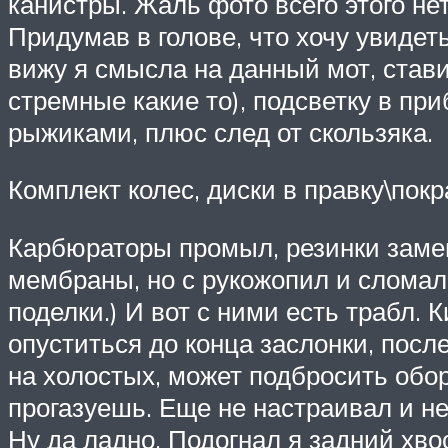
канистры. Жаль фото всего этого не
Придумав в голове, что хочу увидеть
вижу я смысла на данный мот, стави
стремные какие то), подсветку в пр
рыжиками, плюс след от скользяка.
Комплект колес, диски в правку\пок
Карбюраторы промыл, резинки замен
мембраны, но с рукожопил и сломал 
поделки.) И вот с ними есть трабл. 
опуститься до конца заслонки, после
на холостых, может подбросить обор
прогазуешь. Еще не настраивал и н
Ну да ладно. Подогнал я задний хвос