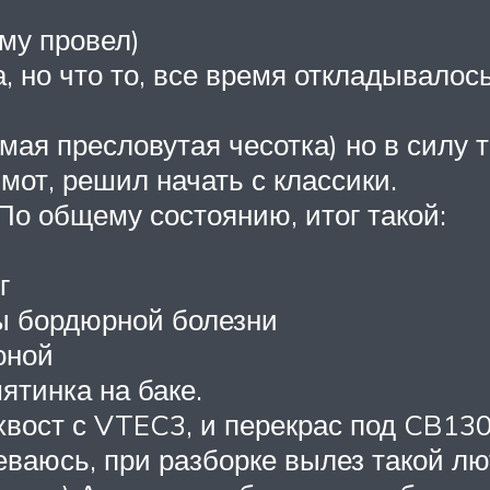
иму провел)
, но что то, все время откладывалось.
мая пресловутая чесотка) но в силу т
 мот, решил начать с классики.
:По общему состоянию, итог такой:
г
ды бордюрной болезни
оной
ятинка на баке.
хвост с VTEC3, и перекрас под CB130
ваюсь, при разборке вылез такой лю