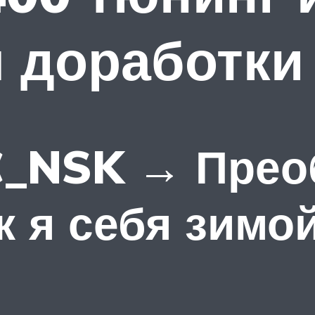
 доработки
C_NSK → Прео
к я себя зимо