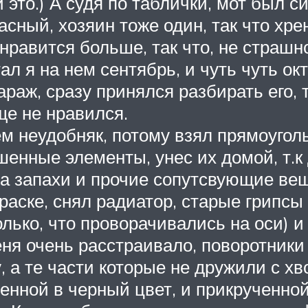
это.) А судя по таблички, мот был си
сный, хозяин тоже один, так что хрен 
 нравится больше, так что, не страшн
ал я на нем сентябрь, и чуть чуть ок
гараж, сразу принялся разбирать его, 
ще не нравился.
ем неудобняк, потому взял прямоуголь
нные элементы, унес их домой, т.к 
за запахи и прочие сопутсвующие вещ
краске, снял радиатор, старые грипсы
лько, что проворачивались на оси) 
еня очень расстраивало, поворотник
у, а те части которые не дружили с х
нной в черный цвет, и прикрученной