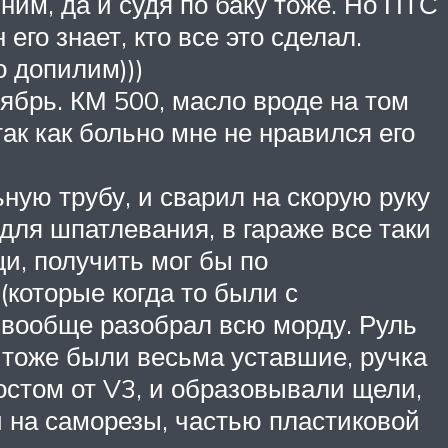
ним, да и судя по баку тоже. Но ПТС
его знает, кто все это сделал.
о допилим)))
тябрь. КМ 500, масло вроде на том
так как больно мне не нравился его
ную трубу, и сварил на скорую руку
для шпатлевания, в гараже все таки
и, получить мог бы по
 (которые когда то были с
и вообще разобрал всю морду. Руль
и тоже были весьма уставшие, ручка
востом от V3, и образовывали щели,
 на саморезы, частью пластиковой