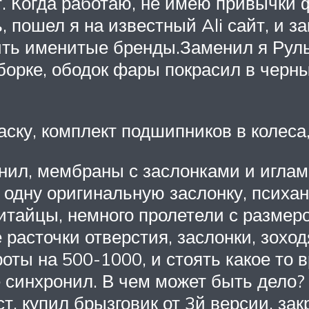
т. Когда работаю, не имею привычки 
, пошел я на известный Ali сайт, и за
ть именитые бренды.Заменил я Руль, 
иборке, ободок фары покрасил в черны
раску, комплект подшипников в колеса
ил, мембраны с заслонками и иглами
одну оригинальную заслонку, психан
Китайцы, немного пролетели с размеро
 расточки отверстия, заслонки, зоход
оты на 500-1000, и стоять какое то в
е синхронил. В чем может быть дело?
т, купил брызговик от 3й версии, зак